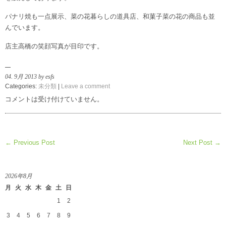
パナリ焼も一点展示、菜の花暮らしの道具店、和菓子菜の花の商品も並
んでいます。
店主高橋の笑顔写真が目印です。
04. 9月 2013 by esfs
Categories:
未分類
|
Leave a comment
コメントは受け付けていません。
← Previous Post
Next Post →
2026年8月
月
火
水
木
金
土
日
1
2
3
4
5
6
7
8
9