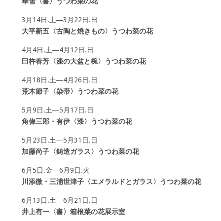
華雪〈書〉うつわ菜の花
3月14日.土―3月22日.日
大平新五〈古陶と焼きもの〉うつわ菜の花
4月4日.土―4月12日.日
臼杵春芳〈漆の大盆と椀〉うつわ菜の花
4月18日.土―4月26日.日
荒木節子〈染帯〉うつわ菜の花
5月9日.土―5月17日.日
角偉三郎・有伊〈漆〉うつわ菜の花
5月23日.土―5月31日.日
加藤尚子〈鋳造ガラス〉うつわ菜の花
6月5日.金―6月9日.火
川添微・三浦世津子〈エメラルドとガラス〉うつわ菜の花
6月13日.土―6月21日.日
井上有一〈書〉箱根菜の花展示室