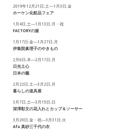
2019年12月21日.土—1月3日.金
ホーケン化粧品フェア
1月4日.土―1月13日.月・祝
FACTORYの服
1月17日.金―1月27日.月
伊集院眞理子のやきもの
2月6日.木―2月17日.月
日光土心
日本の籠
2月22日.土―3月2日.月
暮らしの道具展
3月7日.土―3月15日.日
深澤彰文の花入れとカップ＆ソーサー
3月20日.金・祝―3月31日.火
Afa 真砂三千代の衣