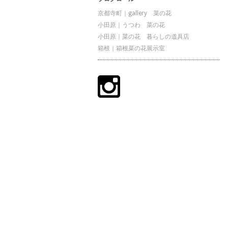
京都寺町｜gallery 菜の花
小田原｜うつわ 菜の花
小田原｜菜の花 暮らしの道具店
箱根｜箱根菜の花展示室