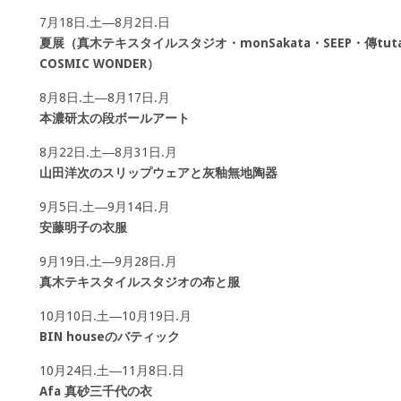
7月18日.土―8月2日.日
夏展（真木テキスタイルスタジオ・monSakata・SEEP・傳tut
COSMIC WONDER）
8月8日.土―8月17日.月
本濃研太の段ボールアート
8月22日.土―8月31日.月
山田洋次のスリップウェアと灰釉無地陶器
9月5日.土―9月14日.月
安藤明子の衣服
9月19日.土―9月28日.月
真木テキスタイルスタジオの布と服
10月10日.土―10月19日.月
BIN houseのバティック
10月24日.土―11月8日.日
Afa 真砂三千代の衣