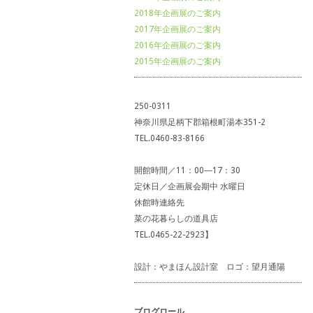
2018年企画展のご案内
2017年企画展のご案内
2016年企画展のご案内
2015年企画展のご案内
250-0311
神奈川県足柄下郡箱根町湯本351-2
TEL.0460-83-8166
開館時間／11：00―17：30
定休日／企画展会期中 水曜日
休館時連絡先
菜の花暮らしの道具店
TEL.0465-22-2923】
設計：やまほん設計室 ロゴ：望月通陽
ブログロール