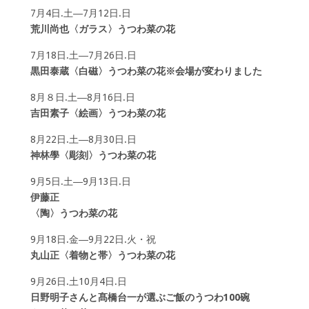
7月4日.土―7月12日.日
荒川尚也〈ガラス〉うつわ菜の花
7月18日.土―7月26日.日
黒田泰蔵〈白磁〉うつわ菜の花※会場が変わりました
8月８日.土―8月16日.日
吉田素子〈絵画〉うつわ菜の花
8月22日.土―8月30日.日
神林學〈彫刻〉うつわ菜の花
9月5日.土―9月13日.日
伊藤正
〈陶〉うつわ菜の花
9月18日.金―9月22日.火・祝
丸山正〈着物と帯〉うつわ菜の花
9月26日.土10月4日.日
日野明子さんと髙橋台一が選ぶご飯のうつわ100碗