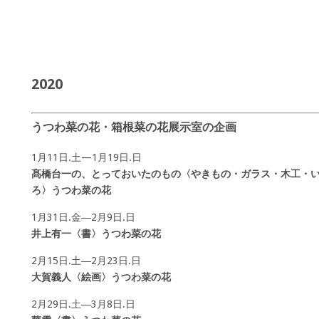
2020
うつわ菜の花・箱根菜の花展示室の企画
1月11日.土—1月19日.日
髙橋台一の、とっておいたのもの〈やきもの・ガラス・木工・
ろ〉うつわ菜の花
1月31日.金―2月9日.日
井上有一〈書〉うつわ菜の花
2月15日.土―2月23日.日
大賀義人〈絵画〉うつわ菜の花
2月29日.土―3月8日.日