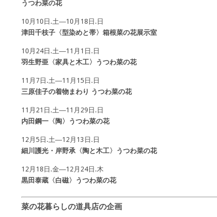
うつわ菜の花
10月10日.土―10月18日.日
津田千枝子〈型染めと帯〉箱根菜の花展示室
10月24日.土―11月1日.日
羽生野亜〈家具と木工〉うつわ菜の花
11月7日.土―11月15日.日
三原佳子の着物まわり うつわ菜の花
11月21日.土―11月29日.日
内田鋼一〈陶〉うつわ菜の花
12月5日.土―12月13日.日
細川護光・岸野承〈陶と木工〉うつわ菜の花
12月18日.金―12月24日.木
黒田泰蔵〈白磁〉うつわ菜の花
菜の花暮らしの道具店の企画