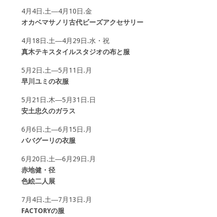
4月4日.土―4月10日.金
オカベマサノリ古代ビーズアクセサリー
4月18日.土―4月29日.水・祝
真木テキスタイルスタジオの布と服
5月2日.土―5月11日.月
早川ユミの衣服
5月21日.木―5月31日.日
安土忠久のガラス
6月6日.土―6月15日.月
ババグーリの衣服
6月20日.土―6月29日.月
赤地健・径
色絵二人展
7月4日.土―7月13日.月
FACTORYの服